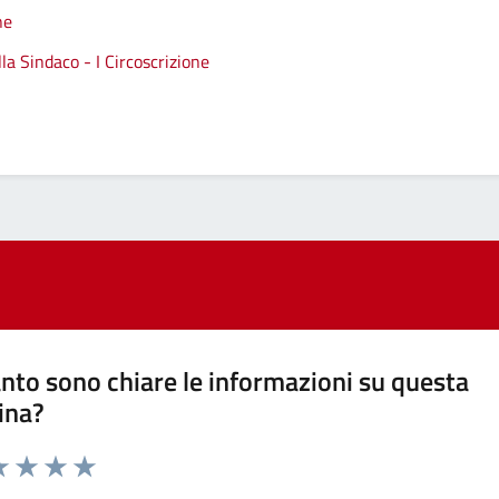
ne
a Sindaco - I Circoscrizione
nto sono chiare le informazioni su questa
ina?
a 1 stelle su 5
luta 2 stelle su 5
Valuta 3 stelle su 5
Valuta 4 stelle su 5
Valuta 5 stelle su 5