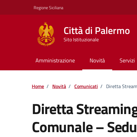
Vai ai contenuti
Vai al footer
Regione Siciliana
Città di Palermo
Sito Istituzionale
Amministrazione
Novità
Servizi
Home
/
Novità
/
Comunicati
/
Diretta Strea
Diretta Streaming
Comunale – Sedu