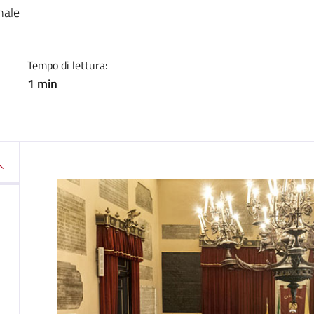
a
nale
Tempo di lettura:
1 min