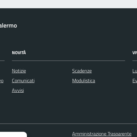
Palermo
NOVITÀ
V
Notizie
Scadenze
Lu
vo
Comunicati
Modulistica
Ev
Avvisi
 FAQ
Amministrazione Trasparente