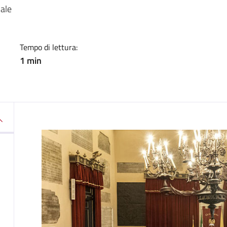
a
nale
Tempo di lettura:
1 min