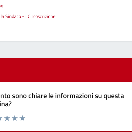
ne
a Sindaco - I Circoscrizione
nto sono chiare le informazioni su questa
ina?
a 1 stelle su 5
luta 2 stelle su 5
Valuta 3 stelle su 5
Valuta 4 stelle su 5
Valuta 5 stelle su 5