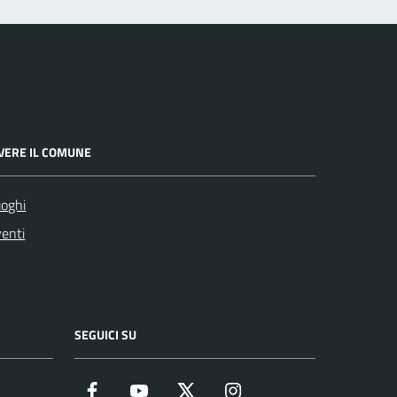
IVERE IL COMUNE
oghi
enti
SEGUICI SU
Facebook
YouTube
Twitter
Instagram