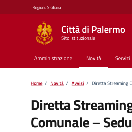
Vai ai contenuti
Vai al footer
Regione Siciliana
Città di Palermo
Sito Istituzionale
Amministrazione
Novità
Servizi
Home
/
Novità
/
Avvisi
/
Diretta Streaming 
Diretta Streaming
Comunale – Sedu