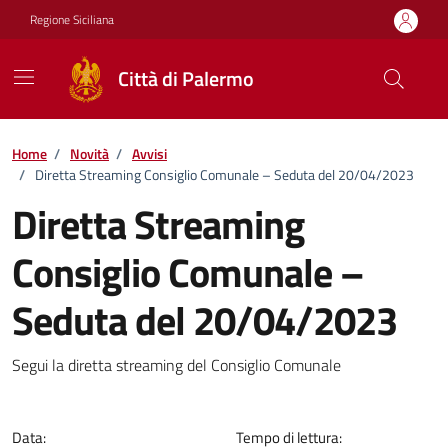
Vai ai contenuti
Vai al footer
Regione Siciliana
Città di Palermo
Home
/
Novità
/
Avvisi
/
Diretta Streaming Consiglio Comunale – Seduta del 20/04/2023
Diretta Streaming
Consiglio Comunale –
Seduta del 20/04/2023
Dettagli della notizia
Segui la diretta streaming del Consiglio Comunale
Data:
Tempo di lettura: