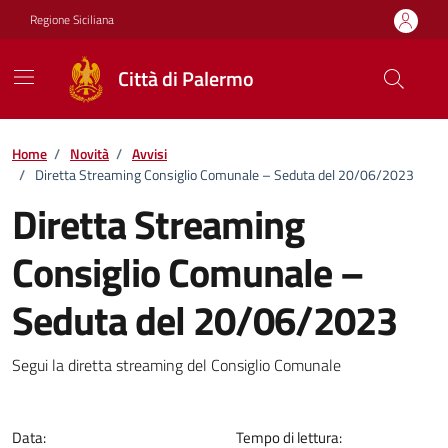
Vai ai contenuti
Vai al footer
Regione Siciliana
Città di Palermo
Home
/
Novità
/
Avvisi
/
Diretta Streaming Consiglio Comunale – Seduta del 20/06/2023
Diretta Streaming
Consiglio Comunale –
Seduta del 20/06/2023
Dettagli della notizia
Segui la diretta streaming del Consiglio Comunale
Data:
Tempo di lettura: