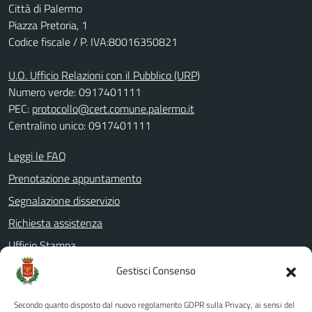
Città di Palermo
Piazza Pretoria, 1
Codice fiscale / P. IVA:80016350821
U.O. Ufficio Relazioni con il Pubblico (URP)
Numero verde: 0917401111
PEC:
protocollo@cert.comune.palermo.it
Centralino unico: 0917401111
Leggi le FAQ
Prenotazione appuntamento
Segnalazione disservizio
Richiesta assistenza
Ufficio Stampa
Amministrazione Trasparente
Gestisci Consenso
Albo pretorio
Secondo quanto disposto dal nuovo regolamento GDPR sulla Privacy, ai sensi del
Informativa privacy