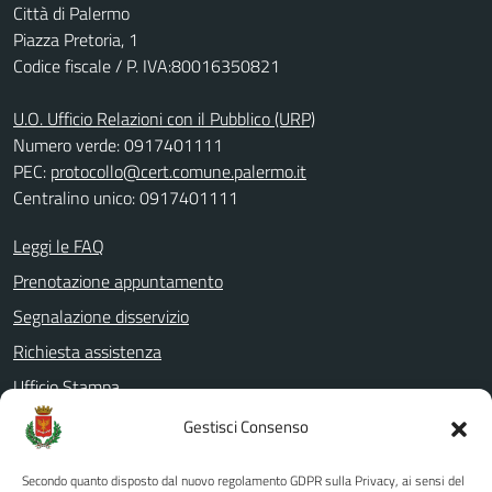
Città di Palermo
Piazza Pretoria, 1
Codice fiscale / P. IVA:80016350821
U.O. Ufficio Relazioni con il Pubblico (URP)
Numero verde: 0917401111
PEC:
protocollo@cert.comune.palermo.it
Centralino unico: 0917401111
Leggi le FAQ
Prenotazione appuntamento
Segnalazione disservizio
Richiesta assistenza
Ufficio Stampa
Amministrazione Trasparente
Gestisci Consenso
Albo pretorio
Secondo quanto disposto dal nuovo regolamento GDPR sulla Privacy, ai sensi del
Informativa privacy