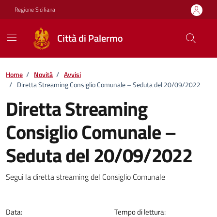
Vai ai contenuti
Vai al footer
Regione Siciliana
Città di Palermo
Home
/
Novità
/
Avvisi
/
Diretta Streaming Consiglio Comunale – Seduta del 20/09/2022
Diretta Streaming
Consiglio Comunale –
Seduta del 20/09/2022
Dettagli della notizia
Segui la diretta streaming del Consiglio Comunale
Data:
Tempo di lettura: