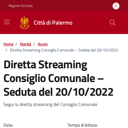
Vai ai contenuti
Vai al footer
Regione Siciliana
Città di Palermo
Home
/
Novità
/
Avvisi
/
Diretta Streaming Consiglio Comunale – Seduta del 20/10/2022
Diretta Streaming
Consiglio Comunale –
Seduta del 20/10/2022
Dettagli della notizia
Segui la diretta streaming del Consiglio Comunale
Data:
Tempo di lettura: