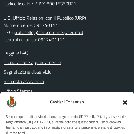
Codice fiscale / P. IVA:80016350821
U.O. Ufficio Relazioni con il Pubblico (URP)
Numero verde: 0917401111
PEC:
protocollo@cert.comune.palermo.it
Centralino unico: 0917401111
Leggi le FAQ
Prenotazione appuntamento
Segnalazione disservizio
Richiesta assistenza
Ufficio Stampa
Amministrazione Trasparente
Gestisci Consenso
Albo pretorio
Secondo quanto disposto dal nuovo regolamento GDPR sulla Privacy, ai sensi del
Informativa privacy
Regolamento (UE) 2016/679, si rende noto che questo sito fa uso di cookies
tecnici, che non tracciano informazioni di carattere personale, e anche di cookies
Note legali
di terze parti.