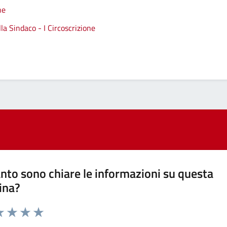
ne
a Sindaco - I Circoscrizione
nto sono chiare le informazioni su questa
ina?
a 1 stelle su 5
luta 2 stelle su 5
Valuta 3 stelle su 5
Valuta 4 stelle su 5
Valuta 5 stelle su 5