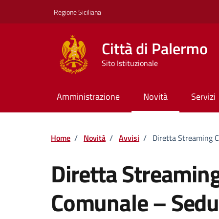
Vai ai contenuti
Vai al footer
Regione Siciliana
Città di Palermo
Sito Istituzionale
Amministrazione
Novità
Servizi
Home
/
Novità
/
Avvisi
/
Diretta Streaming 
Diretta Streaming
Comunale – Sedu