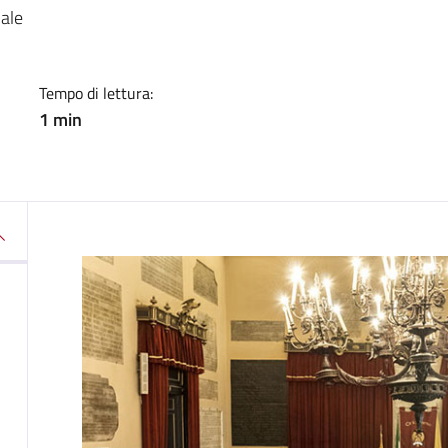
a
nale
Tempo di lettura:
1 min