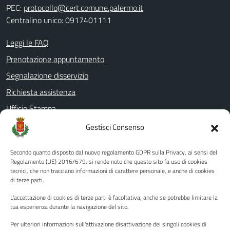
PEC:
protocollo@cert.comune.palermo.it
Centralino unico: 0917401111
Leggi le FAQ
Prenotazione appuntamento
Segnalazione disservizio
Richiesta assistenza
Ufficio Stampa
Amministrazione Trasparente
Gestisci Consenso
Albo pretorio
Secondo quanto disposto dal nuovo regolamento GDPR sulla Privacy, ai sensi del
Informativa privacy
Regolamento (UE) 2016/679, si rende noto che questo sito fa uso di cookies
tecnici, che non tracciano informazioni di carattere personale, e anche di cookies
Note legali
di terze parti.
Dichiarazione di accessibilità
L'accettazione di cookies di terze parti è facoltativa, anche se potrebbe limitare la
Piano di miglioramento del sito
tua esperienza durante la navigazione del sito.
Per ulteriori informazioni sull'attivazione disattivazione dei singoli cookies di