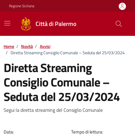
Vai ai contenuti
Vai al footer
Regione Siciliana
Città di Palermo
Home
/
Novità
/
Avvisi
/
Diretta Streaming Consiglio Comunale – Seduta del 25/03/2024
Diretta Streaming
Consiglio Comunale –
Seduta del 25/03/2024
Dettagli della notizia
Segui la diretta streaming del Consiglio Comunale
Data:
Tempo di lettura: