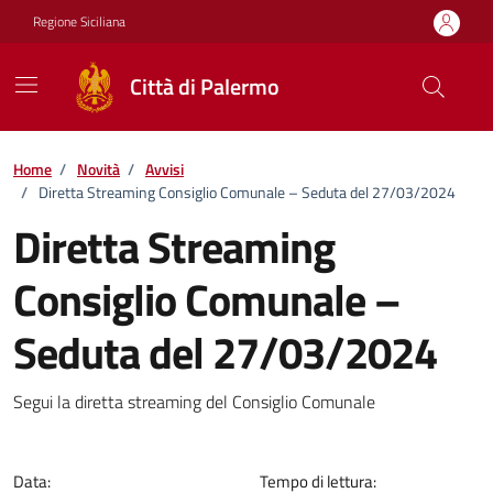
Vai ai contenuti
Vai al footer
Regione Siciliana
Città di Palermo
Home
/
Novità
/
Avvisi
/
Diretta Streaming Consiglio Comunale – Seduta del 27/03/2024
Diretta Streaming
Consiglio Comunale –
Seduta del 27/03/2024
Dettagli della notizia
Segui la diretta streaming del Consiglio Comunale
Data:
Tempo di lettura: