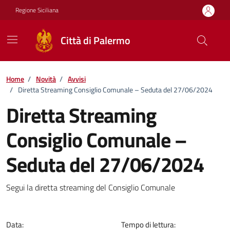
Vai ai contenuti
Vai al footer
Regione Siciliana
Città di Palermo
Home
/
Novità
/
Avvisi
/
Diretta Streaming Consiglio Comunale – Seduta del 27/06/2024
Diretta Streaming
Consiglio Comunale –
Seduta del 27/06/2024
Dettagli della notizia
Segui la diretta streaming del Consiglio Comunale
Data:
Tempo di lettura: