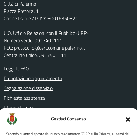
Città di Palermo
Piazza Pretoria, 1
Codice fiscale / P. IVA:80016350821
U.O. Ufficio Relazioni con il Pubblico (URP)
Numero verde: 0917401111
PEC:
protocollo@cert.comune.palermo.it
Centralino unico: 0917401111
Leggi le FAQ
Prenotazione appuntamento
Segnalazione disservizio
Richiesta assistenza
Ufficio Stampa
Amministrazione Trasparente
Gestisci Consenso
Albo pretorio
Secondo quanto disposto dal nuovo regolamento GDPR sulla Privacy, ai sensi del
Informativa privacy