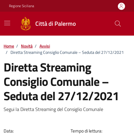
Vai ai contenuti
Vai al footer
Regione Siciliana
Città di Palermo
Home
/
Novità
/
Avvisi
/
Diretta Streaming Consiglio Comunale – Seduta del 27/12/2021
Diretta Streaming
Consiglio Comunale –
Seduta del 27/12/2021
Dettagli della notizia
Segui la Diretta Streaming del Consiglio Comunale
Data:
Tempo di lettura: