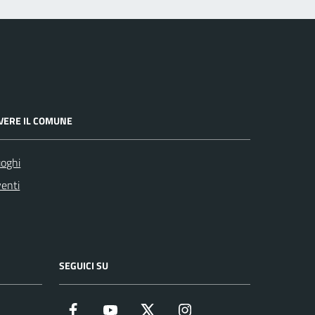
IVERE IL COMUNE
oghi
enti
SEGUICI SU
Facebook
YouTube
Twitter
Instagram