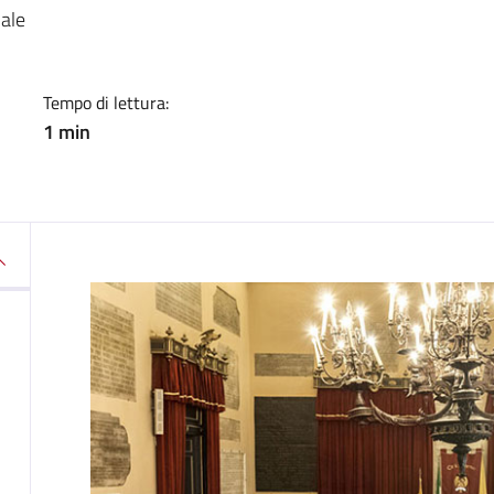
a
nale
Tempo di lettura:
1 min