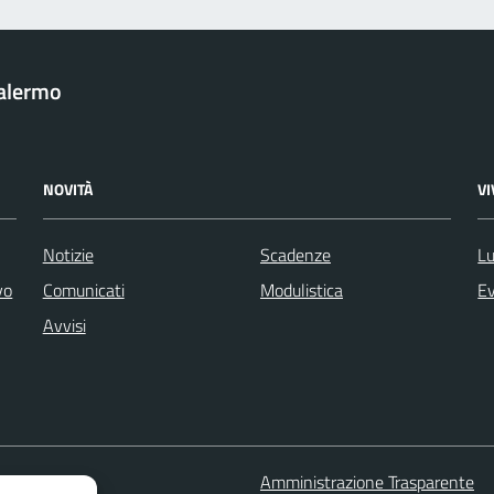
Palermo
NOVITÀ
V
Notizie
Scadenze
Lu
vo
Comunicati
Modulistica
Ev
Avvisi
 FAQ
Amministrazione Trasparente