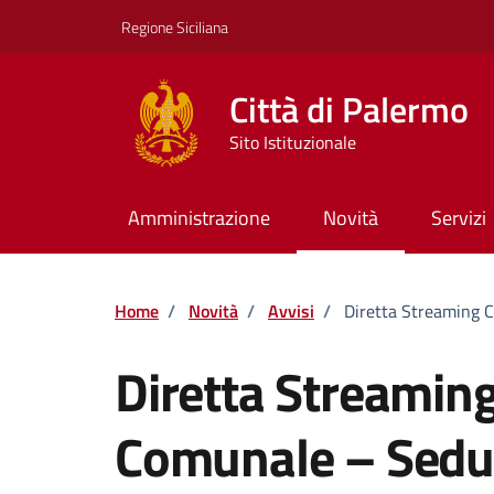
Vai ai contenuti
Vai al footer
Regione Siciliana
Città di Palermo
Sito Istituzionale
Amministrazione
Novità
Servizi
Home
/
Novità
/
Avvisi
/
Diretta Streaming 
Diretta Streaming
Comunale – Sedu