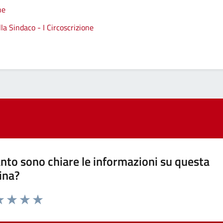
ne
a Sindaco - I Circoscrizione
nto sono chiare le informazioni su questa
ina?
a 1 stelle su 5
luta 2 stelle su 5
Valuta 3 stelle su 5
Valuta 4 stelle su 5
Valuta 5 stelle su 5