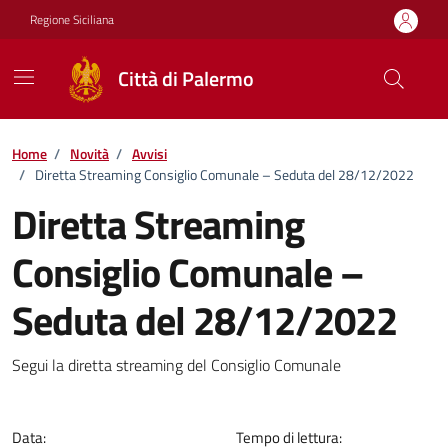
Vai ai contenuti
Vai al footer
Regione Siciliana
Città di Palermo
Home
/
Novità
/
Avvisi
/
Diretta Streaming Consiglio Comunale – Seduta del 28/12/2022
Diretta Streaming
Consiglio Comunale –
Seduta del 28/12/2022
Dettagli della notizia
Segui la diretta streaming del Consiglio Comunale
Data:
Tempo di lettura: