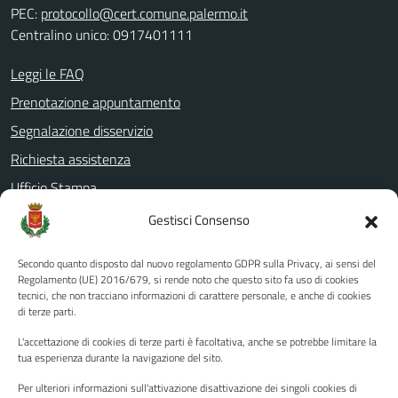
PEC:
protocollo@cert.comune.palermo.it
Centralino unico: 0917401111
Leggi le FAQ
Prenotazione appuntamento
Segnalazione disservizio
Richiesta assistenza
Ufficio Stampa
Amministrazione Trasparente
Gestisci Consenso
Albo pretorio
Secondo quanto disposto dal nuovo regolamento GDPR sulla Privacy, ai sensi del
Informativa privacy
Regolamento (UE) 2016/679, si rende noto che questo sito fa uso di cookies
tecnici, che non tracciano informazioni di carattere personale, e anche di cookies
Note legali
di terze parti.
Dichiarazione di accessibilità
L'accettazione di cookies di terze parti è facoltativa, anche se potrebbe limitare la
Piano di miglioramento del sito
tua esperienza durante la navigazione del sito.
Per ulteriori informazioni sull'attivazione disattivazione dei singoli cookies di