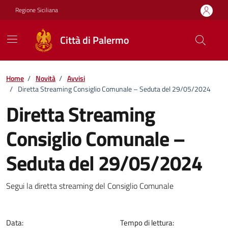
Vai ai contenuti
Vai al footer
Regione Siciliana
Città di Palermo
Home
/
Novità
/
Avvisi
/
Diretta Streaming Consiglio Comunale – Seduta del 29/05/2024
Diretta Streaming
Consiglio Comunale –
Seduta del 29/05/2024
Dettagli della notizia
Segui la diretta streaming del Consiglio Comunale
Data:
Tempo di lettura: