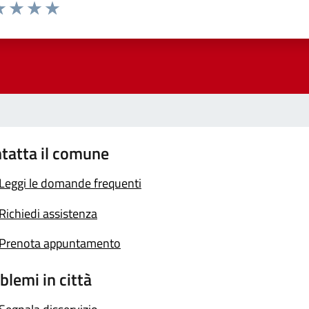
a 1 stelle su 5
luta 2 stelle su 5
Valuta 3 stelle su 5
Valuta 4 stelle su 5
Valuta 5 stelle su 5
tatta il comune
Leggi le domande frequenti
Richiedi assistenza
Prenota appuntamento
blemi in città