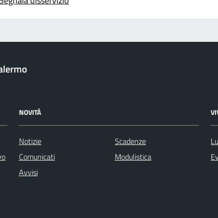
Segnala disservizio
Palermo
NOVITÀ
V
Notizie
Scadenze
Lu
vo
Comunicati
Modulistica
Ev
Avvisi