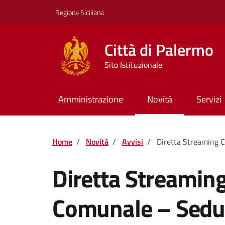
Vai ai contenuti
Vai al footer
Regione Siciliana
Città di Palermo
Sito Istituzionale
Amministrazione
Novità
Servizi
Home
/
Novità
/
Avvisi
/
Diretta Streaming 
Diretta Streaming
Comunale – Sedu