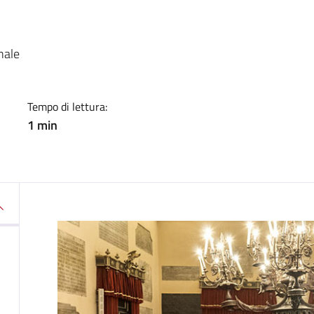
a
nale
Tempo di lettura:
1 min