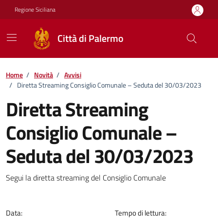
Vai ai contenuti
Vai al footer
Regione Siciliana
Città di Palermo
Home
/
Novità
/
Avvisi
/
Diretta Streaming Consiglio Comunale – Seduta del 30/03/2023
Diretta Streaming
Consiglio Comunale –
Seduta del 30/03/2023
Dettagli della notizia
Segui la diretta streaming del Consiglio Comunale
Data:
Tempo di lettura: