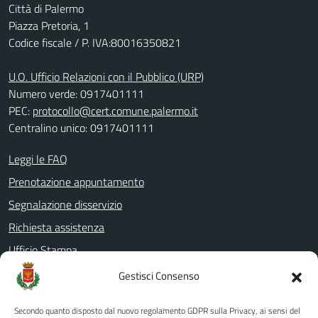
Città di Palermo
Piazza Pretoria, 1
Codice fiscale / P. IVA:80016350821
U.O. Ufficio Relazioni con il Pubblico (URP)
Numero verde: 0917401111
PEC:
protocollo@cert.comune.palermo.it
Centralino unico: 0917401111
Leggi le FAQ
Prenotazione appuntamento
Segnalazione disservizio
Richiesta assistenza
Ufficio Stampa
Amministrazione Trasparente
Gestisci Consenso
Albo pretorio
Secondo quanto disposto dal nuovo regolamento GDPR sulla Privacy, ai sensi del
Informativa privacy