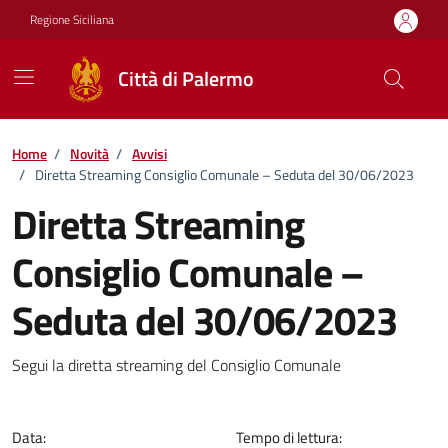
Vai ai contenuti
Vai al footer
Regione Siciliana
Città di Palermo
Home
/
Novità
/
Avvisi
/
Diretta Streaming Consiglio Comunale – Seduta del 30/06/2023
Diretta Streaming
Consiglio Comunale –
Seduta del 30/06/2023
Dettagli della notizia
Segui la diretta streaming del Consiglio Comunale
Data:
Tempo di lettura: