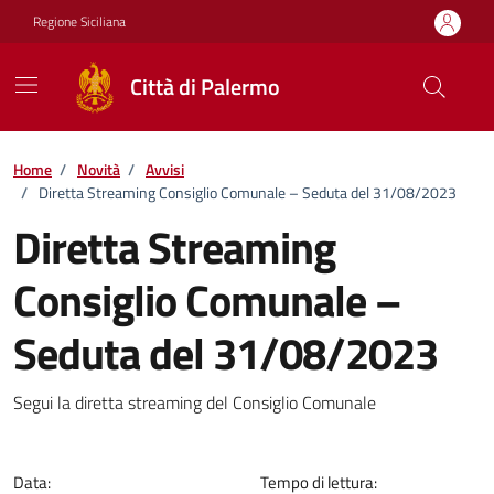
Vai ai contenuti
Vai al footer
Regione Siciliana
Città di Palermo
Home
/
Novità
/
Avvisi
/
Diretta Streaming Consiglio Comunale – Seduta del 31/08/2023
Diretta Streaming
Consiglio Comunale –
Seduta del 31/08/2023
Dettagli della notizia
Segui la diretta streaming del Consiglio Comunale
Data:
Tempo di lettura: