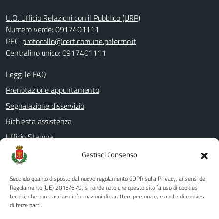
U.O. Ufficio Relazioni con il Pubblico (URP)
Numero verde: 0917401111
PEC:
protocollo@cert.comune.palermo.it
Centralino unico: 0917401111
Leggi le FAQ
Prenotazione appuntamento
Segnalazione disservizio
Richiesta assistenza
Ufficio Stampa
Amministrazione Trasparente
Gestisci Consenso
Albo pretorio
Secondo quanto disposto dal nuovo regolamento GDPR sulla Privacy, ai sensi del
Informativa privacy
Regolamento (UE) 2016/679, si rende noto che questo sito fa uso di cookies
tecnici, che non tracciano informazioni di carattere personale, e anche di cookies
Note legali
di terze parti.
Dichiarazione di accessibilità