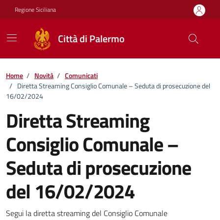
Vai ai contenuti
Vai al footer
Regione Siciliana
Città di Palermo
Home
/
Novità
/
Comunicati
/
Diretta Streaming Consiglio Comunale – Seduta di prosecuzione del
16/02/2024
Diretta Streaming
Consiglio Comunale –
Seduta di prosecuzione
del 16/02/2024
Dettagli della notizia
Segui la diretta streaming del Consiglio Comunale