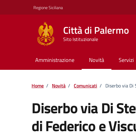
Vai ai contenuti
Vai al footer
Regione Siciliana
Città di Palermo
Sito Istituzionale
Amministrazione
Novità
Servizi
Home
/
Novità
/
Comunicati
/
Diserbo via Di 
Diserbo via Di St
di Federico e Vis