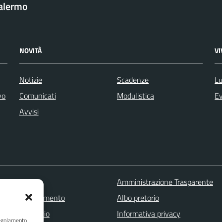
Palermo
NOVITÀ
V
Notizie
Scadenze
Lu
vo
Comunicati
Modulistica
Ev
Avvisi
 FAQ
Amministrazione Trasparente
zione appuntamento
Albo pretorio
one disservizio
Informativa privacy
Regolamento