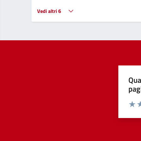
Vedi altri 6
Qua
pag
Valut
Va