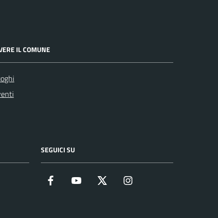
IVERE IL COMUNE
oghi
enti
SEGUICI SU
Facebook
YouTube
Twitter
Instagram