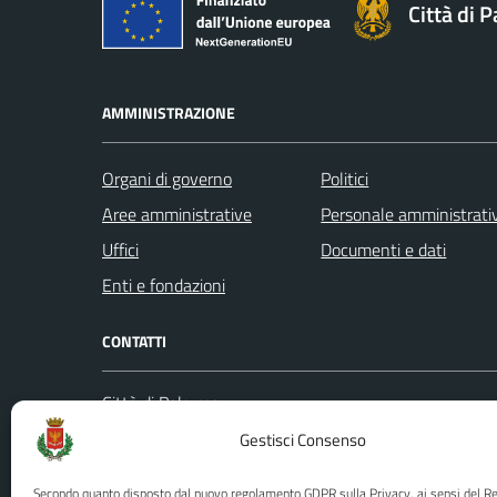
Città di 
AMMINISTRAZIONE
Organi di governo
Politici
Aree amministrative
Personale amministrati
Uffici
Documenti e dati
Enti e fondazioni
CONTATTI
Città di Palermo
Leggi le
Piazza Pretoria, 1
Gestisci Consenso
Prenota
Codice fiscale / P. IVA:80016350821
Segnalazi
Secondo quanto disposto dal nuovo regolamento GDPR sulla Privacy, ai sensi del 