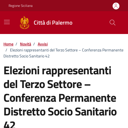
Vai ai contenuti
Vai al footer
Regione Siciliana
Città di Palermo
Home
/
Novità
/
Avvisi
/
Elezioni rappresentanti del Terzo Settore – Conferenza Permanente
Distretto Socio Sanitario 42
Elezioni rappresentanti
del Terzo Settore –
Conferenza Permanente
Distretto Socio Sanitario
42