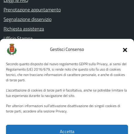
Prenotazione appuntamento
Segnalazione disservizio
Richiesta assistenza
Ufficio Stampa
Amministrazione Trasparente
Gestisci Consenso
Albo pretorio
Secondo quanto disposto dal nuovo regolamento GDPR sulla Privacy, ai sensi del
Informativa privacy
Regolamento (UE) 2016/679, si rende noto che questo sito fa uso di cookies
tecnici, che non tracciano informazioni di carattere personale, e anche di cookies
Note legali
di terze parti.
Dichiarazione di accessibilità
L'accettazione di cookies di terze parti è facoltativa, anche se potrebbe limitare la
Piano di miglioramento del sito
tua esperienza durante la navigazione del sito.
Per ulteriori informazioni sull'attivazione disattivazione dei singoli cookies di
terze parti, accedere alla sezione Privacy.
SEGUICI SU
Facebook
YouTube
Twitter
Instagram
Accetta