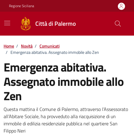
Vai ai contenuti
Vai al footer
Regione Siciliana
Città di Palermo
Home
/
Novità
/
Comunicati
/
Emergenza abitativa. Assegnato immobile allo Zen
Emergenza abitativa.
Assegnato immobile allo
Zen
Dettagli della notizia
Questa mattina il Comune di Palermo, attraverso l’Assessorato
all’Abitare Sociale, ha provveduto alla riacquisizione di un
immobile di edilizia residenziale pubblica nel quartiere San
Filippo Neri