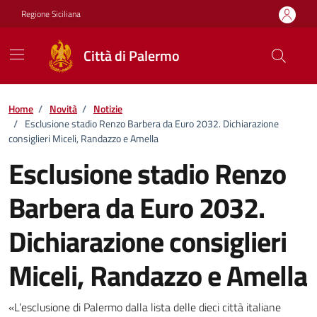
Vai ai contenuti
Vai al footer
Regione Siciliana
Città di Palermo
Home
/
Novità
/
Notizie
/
Esclusione stadio Renzo Barbera da Euro 2032. Dichiarazione
consiglieri Miceli, Randazzo e Amella
Esclusione stadio Renzo
Barbera da Euro 2032.
Dichiarazione consiglieri
Miceli, Randazzo e Amella
Dettagli della notizia
«L’esclusione di Palermo dalla lista delle dieci città italiane