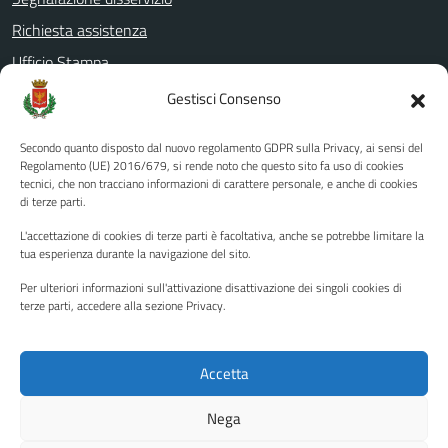
Richiesta assistenza
Ufficio Stampa
Amministrazione Trasparente
Gestisci Consenso
Albo pretorio
Secondo quanto disposto dal nuovo regolamento GDPR sulla Privacy, ai sensi del
Informativa privacy
Regolamento (UE) 2016/679, si rende noto che questo sito fa uso di cookies
tecnici, che non tracciano informazioni di carattere personale, e anche di cookies
Note legali
di terze parti.
Dichiarazione di accessibilità
L'accettazione di cookies di terze parti è facoltativa, anche se potrebbe limitare la
Piano di miglioramento del sito
tua esperienza durante la navigazione del sito.
Per ulteriori informazioni sull'attivazione disattivazione dei singoli cookies di
terze parti, accedere alla sezione Privacy.
SEGUICI SU
Facebook
YouTube
Twitter
Instagram
Accetta
Nega