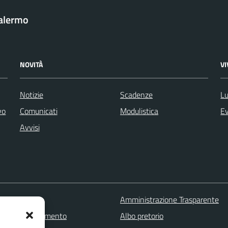
Palermo
NOVITÀ
V
Notizie
Scadenze
Lu
vo
Comunicati
Modulistica
Ev
Avvisi
 FAQ
Amministrazione Trasparente
zione appuntamento
Albo pretorio