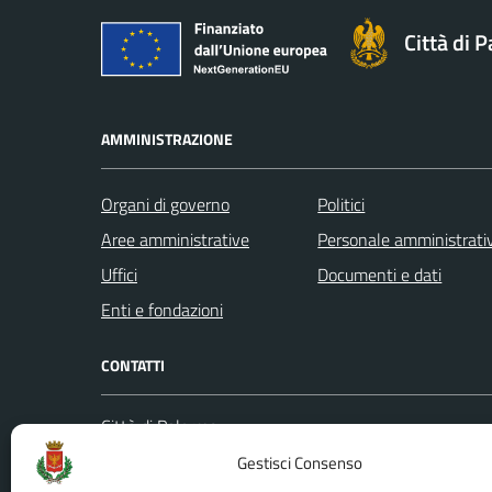
Città di 
AMMINISTRAZIONE
Organi di governo
Politici
Aree amministrative
Personale amministrati
Uffici
Documenti e dati
Enti e fondazioni
CONTATTI
Città di Palermo
Leggi le
Piazza Pretoria, 1
Gestisci Consenso
Prenota
Codice fiscale / P. IVA:80016350821