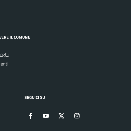
IVERE IL COMUNE
oghi
enti
SEGUICI SU
Facebook
YouTube
Twitter
Instagram