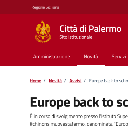
Vai ai contenuti
Vai al footer
Regione Siciliana
Città di Palermo
Sito Istituzionale
Amministrazione
Novità
Servizi
Home
/
Novità
/
Avvisi
/
Europe back to scho
Europe back to s
Dettagli della notizi
È in corso di svolgimento presso l'Istituto Supe
#chinonsimuovestafermo, denominata "Europe 