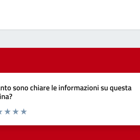
nto sono chiare le informazioni su questa
ina?
a 1 stelle su 5
luta 2 stelle su 5
Valuta 3 stelle su 5
Valuta 4 stelle su 5
Valuta 5 stelle su 5