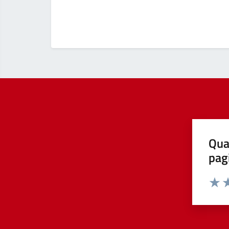
Qua
pag
Valut
Va