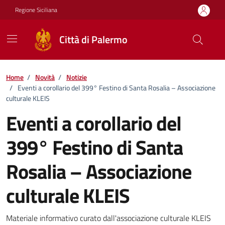
Vai ai contenuti
Vai al footer
Regione Siciliana
Città di Palermo
Home
/
Novità
/
Notizie
/
Eventi a corollario del 399° Festino di Santa Rosalia – Associazione
culturale KLEIS
Eventi a corollario del
399° Festino di Santa
Rosalia – Associazione
culturale KLEIS
Dettagli della notizia
Materiale informativo curato dall'associazione culturale KLEIS