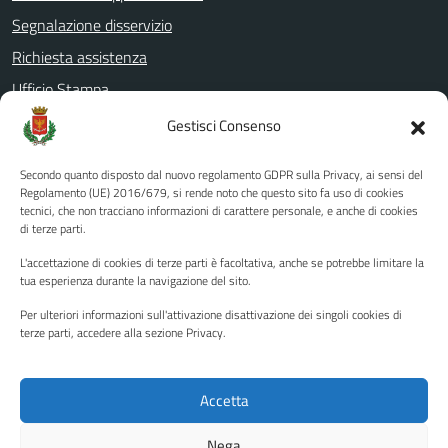
Segnalazione disservizio
Richiesta assistenza
Ufficio Stampa
Amministrazione Trasparente
Gestisci Consenso
Albo pretorio
Secondo quanto disposto dal nuovo regolamento GDPR sulla Privacy, ai sensi del
Informativa privacy
Regolamento (UE) 2016/679, si rende noto che questo sito fa uso di cookies
tecnici, che non tracciano informazioni di carattere personale, e anche di cookies
Note legali
di terze parti.
Dichiarazione di accessibilità
L'accettazione di cookies di terze parti è facoltativa, anche se potrebbe limitare la
Piano di miglioramento del sito
tua esperienza durante la navigazione del sito.
Per ulteriori informazioni sull'attivazione disattivazione dei singoli cookies di
terze parti, accedere alla sezione Privacy.
SEGUICI SU
Facebook
YouTube
Twitter
Instagram
Accetta
Nega