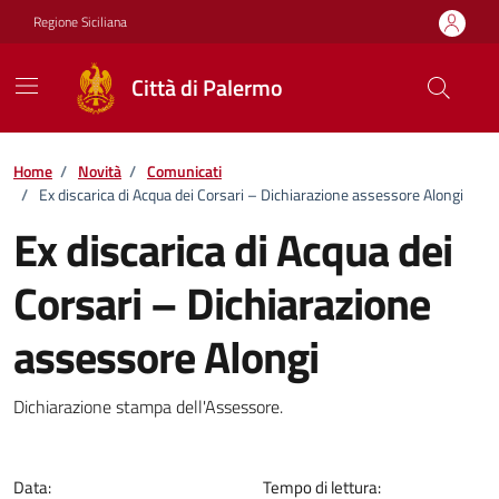
Vai ai contenuti
Vai al footer
Regione Siciliana
Città di Palermo
Home
/
Novità
/
Comunicati
/
Ex discarica di Acqua dei Corsari – Dichiarazione assessore Alongi
Ex discarica di Acqua dei
Corsari – Dichiarazione
assessore Alongi
Dettagli della notizia
Dichiarazione stampa dell'Assessore.
Data:
Tempo di lettura: