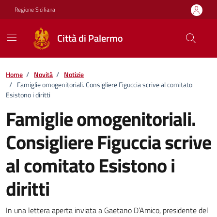
Vai ai contenuti
Vai al footer
Regione Siciliana
Città di Palermo
Home
/
Novità
/
Notizie
/
Famiglie omogenitoriali. Consigliere Figuccia scrive al comitato
Esistono i diritti
Famiglie omogenitoriali.
Consigliere Figuccia scrive
al comitato Esistono i
diritti
Dettagli della notizia
In una lettera aperta inviata a Gaetano D’Amico, presidente del