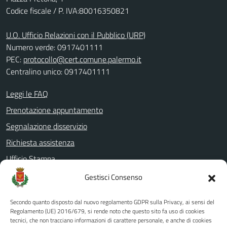
Codice fiscale / P. IVA:80016350821
U.O. Ufficio Relazioni con il Pubblico (URP)
Numero verde: 0917401111
PEC:
protocollo@cert.comune.palermo.it
Centralino unico: 0917401111
Leggi le FAQ
Prenotazione appuntamento
Segnalazione disservizio
Richiesta assistenza
Ufficio Stampa
Amministrazione Trasparente
Gestisci Consenso
Albo pretorio
Secondo quanto disposto dal nuovo regolamento GDPR sulla Privacy, ai sensi del
Informativa privacy
Regolamento (UE) 2016/679, si rende noto che questo sito fa uso di cookies
tecnici, che non tracciano informazioni di carattere personale, e anche di cookies
Note legali