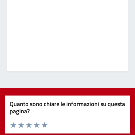
Quanto sono chiare le informazioni su questa
pagina?
Valuta 1 stelle su 5
Valuta 2 stelle su 5
Valuta 3 stelle su 5
Valuta 4 stelle su 5
Valuta 5 stelle su 5