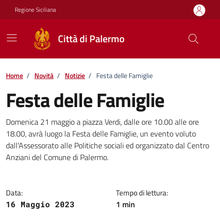
Vai ai contenuti
Vai al footer
Regione Siciliana
Città di Palermo
Home
/
Novità
/
Notizie
/
Festa delle Famiglie
Festa delle Famiglie
Dettagli della notizia
Domenica 21 maggio a piazza Verdi, dalle ore 10.00 alle ore
18.00, avrà luogo la Festa delle Famiglie, un evento voluto
dall'Assessorato alle Politiche sociali ed organizzato dal Centro
Anziani del Comune di Palermo.
Data:
Tempo di lettura:
1 min
16 Maggio 2023