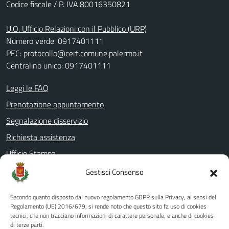
Codice fiscale / P. IVA:80016350821
U.O. Ufficio Relazioni con il Pubblico (URP)
Numero verde: 0917401111
PEC:
protocollo@cert.comune.palermo.it
Centralino unico: 0917401111
Leggi le FAQ
Prenotazione appuntamento
Segnalazione disservizio
Richiesta assistenza
Ufficio Stampa
Amministrazione Trasparente
Gestisci Consenso
Albo pretorio
Secondo quanto disposto dal nuovo regolamento GDPR sulla Privacy, ai sensi del
Informativa privacy
Regolamento (UE) 2016/679, si rende noto che questo sito fa uso di cookies
tecnici, che non tracciano informazioni di carattere personale, e anche di cookies
Note legali
di terze parti.