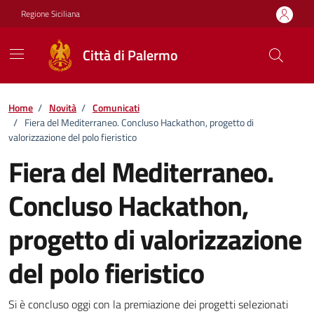
Vai ai contenuti
Vai al footer
Regione Siciliana
Città di Palermo
Home
/
Novità
/
Comunicati
/
Fiera del Mediterraneo. Concluso Hackathon, progetto di
valorizzazione del polo fieristico
Fiera del Mediterraneo.
Concluso Hackathon,
progetto di valorizzazione
del polo fieristico
Dettagli della notizia
Si è concluso oggi con la premiazione dei progetti selezionati