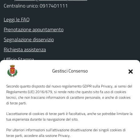
Centralino unico: 0917401111
Leggi le FAQ
Prenotazione appuntamento
Segnalazione disservizio
Richiesta assistenza
Ufficio Stampa
Amministrazione Trasparente
Gestisci Consenso
Albo pretorio
Secondo quanto disposto dal nuovo regolamento GDPR sulla Privacy, ai sensi del
Informativa privacy
Regolamento (UE) 2016/679, si rende noto che questo sito fa uso di cookies
tecnici, che non tracciano informazioni di carattere personale, e anche di cookies
Note legali
di terze parti.
Dichiarazione di accessibilità
L'accettazione di cookies di terze parti è facoltativa, anche se potrebbe limitare la
Piano di miglioramento del sito
tua esperienza durante la navigazione del sito.
Per ulteriori informazioni sull'attivazione disattivazione dei singoli cookies di
terze parti, accedere alla sezione Privacy.