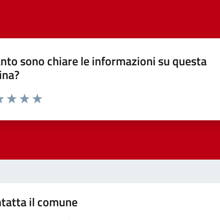
nto sono chiare le informazioni su questa
ina?
a 1 stelle su 5
luta 2 stelle su 5
Valuta 3 stelle su 5
Valuta 4 stelle su 5
Valuta 5 stelle su 5
tatta il comune