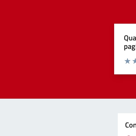
Qua
pag
Valut
Va
Con