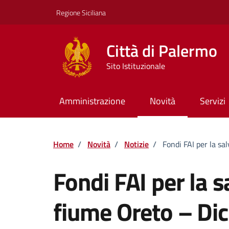
Vai ai contenuti
Vai al footer
Regione Siciliana
Città di Palermo
Sito Istituzionale
Amministrazione
Novità
Servizi
Home
/
Novità
/
Notizie
/
Fondi FAI per la sa
Fondi FAI per la 
fiume Oreto – Di