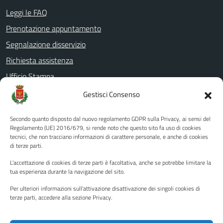
Leggi le FAQ
Prenotazione appuntamento
Segnalazione disservizio
Richiesta assistenza
Ufficio Stampa
Amministrazione Trasparente
Gestisci Consenso
Albo pretorio
Secondo quanto disposto dal nuovo regolamento GDPR sulla Privacy, ai sensi del
Informativa privacy
Regolamento (UE) 2016/679, si rende noto che questo sito fa uso di cookies
tecnici, che non tracciano informazioni di carattere personale, e anche di cookies
Note legali
di terze parti.
Dichiarazione di accessibilità
L'accettazione di cookies di terze parti è facoltativa, anche se potrebbe limitare la
Piano di miglioramento del sito
tua esperienza durante la navigazione del sito.
Per ulteriori informazioni sull'attivazione disattivazione dei singoli cookies di
terze parti, accedere alla sezione Privacy.
SEGUICI SU