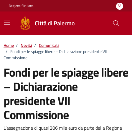
Vai ai contenuti
Vai al footer
Regione Siciliana
Città di Palermo
Home
/
Novità
/
Comunicati
/
Fondi per le spiagge libere – Dichiarazione presidente VII
Commissione
Fondi per le spiagge libere
– Dichiarazione
presidente VII
Commissione
Dettagli della notizia
L’assegnazione di quasi 286 mila euro da parte della Regione