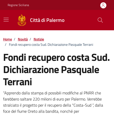
Vai ai contenuti
Vai al footer
Regione Siciliana
Città di Palermo
Home
/
Novità
/
Notizie
/
Fondi recupero costa Sud. Dichiarazione Pasquale Terrani
Fondi recupero costa Sud.
Dichiarazione Pasquale
Terrani
Dettagli della notizia
“Apprendo dalla stampa di possibili modifiche al PNRR che
farebbero saltare 220 milioni di euro per Palermo. Verrebbe
stralciato il progetto per il recupero della "Costa-Sud “, dalla
foce del fiume Oreto alla bandita, nonché per