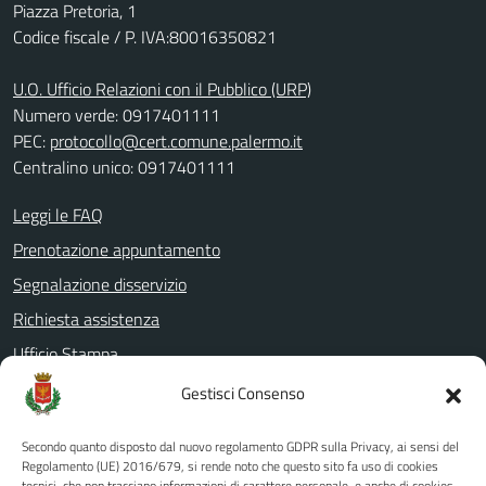
Piazza Pretoria, 1
Codice fiscale / P. IVA:80016350821
U.O. Ufficio Relazioni con il Pubblico (URP)
Numero verde: 0917401111
PEC:
protocollo@cert.comune.palermo.it
Centralino unico: 0917401111
Leggi le FAQ
Prenotazione appuntamento
Segnalazione disservizio
Richiesta assistenza
Ufficio Stampa
Amministrazione Trasparente
Gestisci Consenso
Albo pretorio
Secondo quanto disposto dal nuovo regolamento GDPR sulla Privacy, ai sensi del
Informativa privacy
Regolamento (UE) 2016/679, si rende noto che questo sito fa uso di cookies
tecnici, che non tracciano informazioni di carattere personale, e anche di cookies