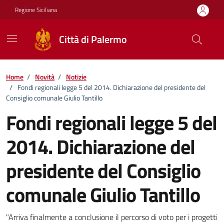
Vai ai contenuti
Vai al footer
Regione Siciliana
Città di Palermo
Home
/
Novità
/
Notizie
/
Fondi regionali legge 5 del 2014. Dichiarazione del presidente del
Consiglio comunale Giulio Tantillo
Fondi regionali legge 5 del
2014. Dichiarazione del
presidente del Consiglio
comunale Giulio Tantillo
Dettagli della notizia
"Arriva finalmente a conclusione il percorso di voto per i progetti