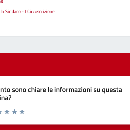
ne
a Sindaco - I Circoscrizione
nto sono chiare le informazioni su questa
ina?
a 1 stelle su 5
luta 2 stelle su 5
Valuta 3 stelle su 5
Valuta 4 stelle su 5
Valuta 5 stelle su 5