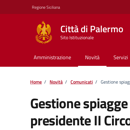
Vai ai contenuti
Vai al footer
Regione Siciliana
Città di Palermo
Sito Istituzionale
Amministrazione
Novità
Servizi
Home
/
Novità
/
Comunicati
/
Gestione spiagg
Gestione spiagge 
presidente II Circ