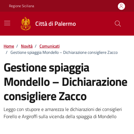
Vai ai contenuti
Vai al footer
Regione Siciliana
Città di Palermo
Home
/
Novità
/
Comunicati
/
Gestione spiaggia Mondello – Dichiarazione consigliere Zacco
Gestione spiaggia
Mondello – Dichiarazione
consigliere Zacco
Dettagli della notizia
Leggo con stupore e amarezza le dichiarazioni dei consiglieri
Forello e Argiroffi sulla vicenda della spiaggia di Mondello