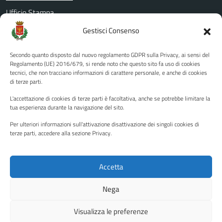
Ufficio Stampa
Amministrazione Trasparente
Gestisci Consenso
Albo pretorio
Secondo quanto disposto dal nuovo regolamento GDPR sulla Privacy, ai sensi del
Informativa privacy
Regolamento (UE) 2016/679, si rende noto che questo sito fa uso di cookies
tecnici, che non tracciano informazioni di carattere personale, e anche di cookies
Note legali
di terze parti.
Dichiarazione di accessibilità
L'accettazione di cookies di terze parti è facoltativa, anche se potrebbe limitare la
Piano di miglioramento del sito
tua esperienza durante la navigazione del sito.
Per ulteriori informazioni sull'attivazione disattivazione dei singoli cookies di
terze parti, accedere alla sezione Privacy.
SEGUICI SU
Facebook
YouTube
Twitter
Instagram
Accetta
Nega
Media policy
Mappa del sito
Visualizza le preferenze
Copyright © 2026 - Città di Palermo •
Powered by Sispi