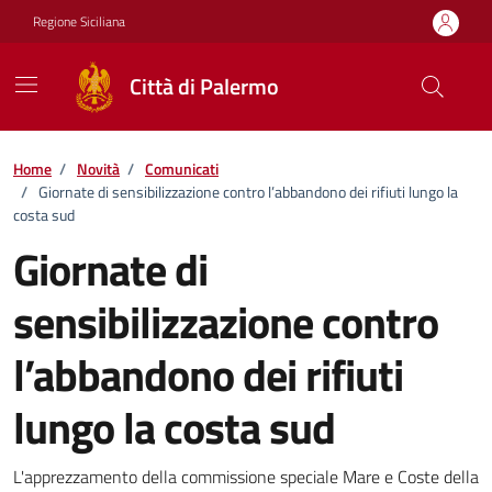
Vai ai contenuti
Vai al footer
Regione Siciliana
Città di Palermo
Home
/
Novità
/
Comunicati
/
Giornate di sensibilizzazione contro l’abbandono dei rifiuti lungo la
costa sud
Giornate di
sensibilizzazione contro
l’abbandono dei rifiuti
lungo la costa sud
Dettagli della notizia
L'apprezzamento della commissione speciale Mare e Coste della