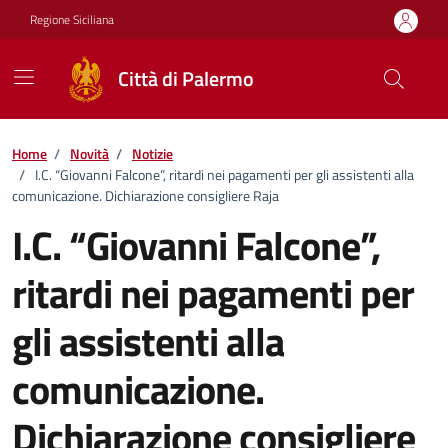
Vai ai contenuti
Vai al footer
Regione Siciliana
Città di Palermo
Home
/
Novità
/
Notizie
/
I.C. “Giovanni Falcone”, ritardi nei pagamenti per gli assistenti alla
comunicazione. Dichiarazione consigliere Raja
I.C. “Giovanni Falcone”,
ritardi nei pagamenti per
gli assistenti alla
comunicazione.
Dichiarazione consigliere