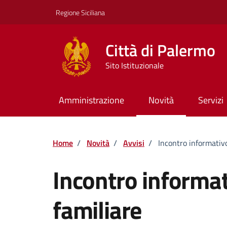
Vai ai contenuti
Vai al footer
Regione Siciliana
Città di Palermo
Sito Istituzionale
Amministrazione
Novità
Servizi
Home
/
Novità
/
Avvisi
/
Incontro informativo
Incontro informat
familiare