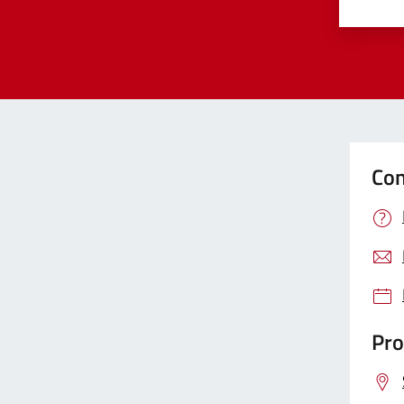
Valut
Va
Con
Pro