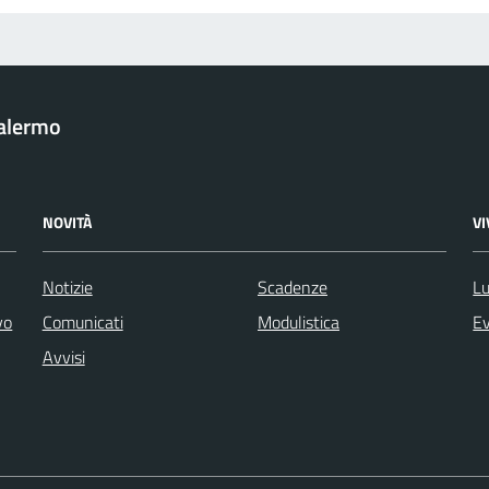
Palermo
NOVITÀ
V
Notizie
Scadenze
Lu
vo
Comunicati
Modulistica
Ev
Avvisi