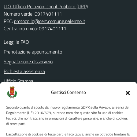
U.O. Ufficio Relazioni con il Pubblico (URP)
Numero verde: 0917401111
PEC:
protocollo@cert.comune.palermo.it
Centralino unico: 0917401111
Leggi le FAQ
Prenotazione appuntamento
Segnalazione disservizio
Richiesta assistenza
Ufficio Stampa
Amministrazione Trasparente
Gestisci Consenso
Albo pretorio
Secondo quanto disposto dal nuovo regolamento GDPR sulla Privacy, ai sensi del
Informativa privacy
Regolamento (UE) 2016/679, si rende noto che questo sito fa uso di cookies
tecnici, che non tracciano informazioni di carattere personale, e anche di cookies
Note legali
di terze parti.
Dichiarazione di accessibilità
L'accettazione di cookies di terze parti è facoltativa, anche se potrebbe limitare la