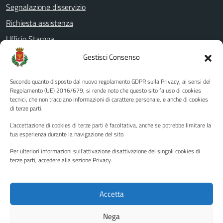
Segnalazione disservizio
Richiesta assistenza
Ufficio Stampa
Amministrazione Trasparente
Gestisci Consenso
Albo pretorio
Secondo quanto disposto dal nuovo regolamento GDPR sulla Privacy, ai sensi del
Informativa privacy
Regolamento (UE) 2016/679, si rende noto che questo sito fa uso di cookies
tecnici, che non tracciano informazioni di carattere personale, e anche di cookies
Note legali
di terze parti.
Dichiarazione di accessibilità
L'accettazione di cookies di terze parti è facoltativa, anche se potrebbe limitare la
Piano di miglioramento del sito
tua esperienza durante la navigazione del sito.
Per ulteriori informazioni sull'attivazione disattivazione dei singoli cookies di
terze parti, accedere alla sezione Privacy.
SEGUICI SU
Facebook
YouTube
Twitter
Instagram
Accetta
Nega