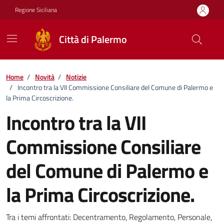
Vai ai contenuti
Vai al footer
Regione Siciliana
Città di Palermo
Home
/
Novità
/
Notizie
/
Incontro tra la VII Commissione Consiliare del Comune di Palermo e
la Prima Circoscrizione.
Incontro tra la VII
Commissione Consiliare
del Comune di Palermo e
la Prima Circoscrizione.
Dettagli della notizia
Tra i temi affrontati: Decentramento, Regolamento, Personale,