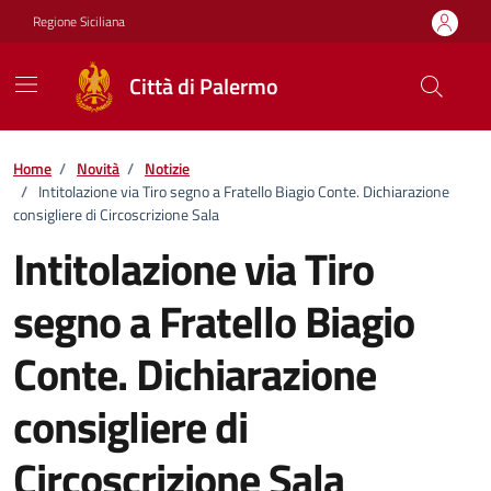
Vai ai contenuti
Vai al footer
Regione Siciliana
Città di Palermo
Home
/
Novità
/
Notizie
/
Intitolazione via Tiro segno a Fratello Biagio Conte. Dichiarazione
consigliere di Circoscrizione Sala
Intitolazione via Tiro
segno a Fratello Biagio
Conte. Dichiarazione
consigliere di
Circoscrizione Sala