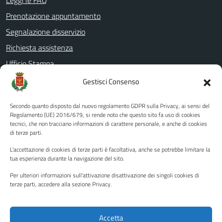
Leggi le FAQ
Prenotazione appuntamento
Segnalazione disservizio
Richiesta assistenza
Ufficio Stampa
Amministrazione Trasparente
Gestisci Consenso
Albo pretorio
Secondo quanto disposto dal nuovo regolamento GDPR sulla Privacy, ai sensi del
Informativa privacy
Regolamento (UE) 2016/679, si rende noto che questo sito fa uso di cookies
tecnici, che non tracciano informazioni di carattere personale, e anche di cookies
Note legali
di terze parti.
Dichiarazione di accessibilità
L'accettazione di cookies di terze parti è facoltativa, anche se potrebbe limitare la
Piano di miglioramento del sito
tua esperienza durante la navigazione del sito.
Per ulteriori informazioni sull'attivazione disattivazione dei singoli cookies di
terze parti, accedere alla sezione Privacy.
SEGUICI SU
Facebook
YouTube
Twitter
Instagram
Accetta