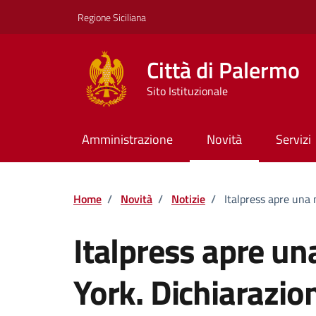
Vai ai contenuti
Vai al footer
Regione Siciliana
Città di Palermo
Sito Istituzionale
Amministrazione
Novità
Servizi
Home
/
Novità
/
Notizie
/
Italpress apre una
Italpress apre u
York. Dichiarazio