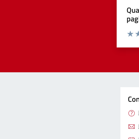
Qua
pag
Valut
Va
Con