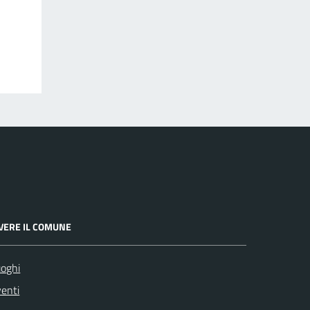
IVERE IL COMUNE
oghi
enti