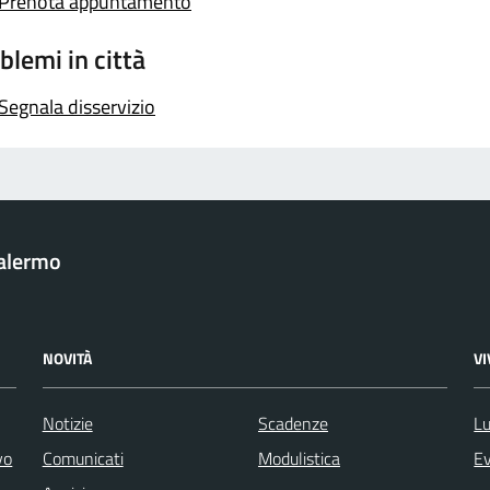
Prenota appuntamento
blemi in città
Segnala disservizio
Palermo
NOVITÀ
V
Notizie
Scadenze
Lu
vo
Comunicati
Modulistica
Ev