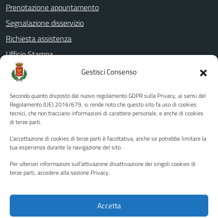
Prenotazione appuntamento
Segnalazione disservizio
Richiesta assistenza
Ufficio Stampa
Amministrazione Trasparente
Gestisci Consenso
Albo pretorio
Secondo quanto disposto dal nuovo regolamento GDPR sulla Privacy, ai sensi del
Informativa privacy
Regolamento (UE) 2016/679, si rende noto che questo sito fa uso di cookies
tecnici, che non tracciano informazioni di carattere personale, e anche di cookies
Note legali
di terze parti.
Dichiarazione di accessibilità
L'accettazione di cookies di terze parti è facoltativa, anche se potrebbe limitare la
Piano di miglioramento del sito
tua esperienza durante la navigazione del sito.
Per ulteriori informazioni sull'attivazione disattivazione dei singoli cookies di
terze parti, accedere alla sezione Privacy.
SEGUICI SU
Facebook
YouTube
Twitter
Instagram
Accetta