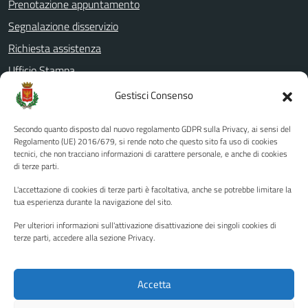
Prenotazione appuntamento
Segnalazione disservizio
Richiesta assistenza
Ufficio Stampa
Amministrazione Trasparente
Gestisci Consenso
Albo pretorio
Secondo quanto disposto dal nuovo regolamento GDPR sulla Privacy, ai sensi del
Informativa privacy
Regolamento (UE) 2016/679, si rende noto che questo sito fa uso di cookies
tecnici, che non tracciano informazioni di carattere personale, e anche di cookies
Note legali
di terze parti.
Dichiarazione di accessibilità
L'accettazione di cookies di terze parti è facoltativa, anche se potrebbe limitare la
Piano di miglioramento del sito
tua esperienza durante la navigazione del sito.
Per ulteriori informazioni sull'attivazione disattivazione dei singoli cookies di
terze parti, accedere alla sezione Privacy.
SEGUICI SU
Facebook
YouTube
Twitter
Instagram
Accetta