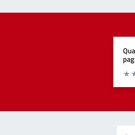
Qua
pag
Valut
Va