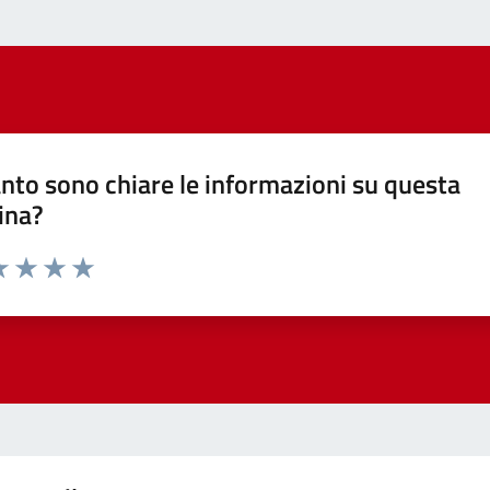
nto sono chiare le informazioni su questa
ina?
a 1 stelle su 5
luta 2 stelle su 5
Valuta 3 stelle su 5
Valuta 4 stelle su 5
Valuta 5 stelle su 5