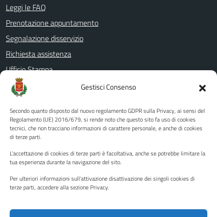
Leggi le FAQ
Prenotazione appuntamento
Segnalazione disservizio
Richiesta assistenza
Ufficio Stampa
Amministrazione Trasparente
Gestisci Consenso
Albo pretorio
Secondo quanto disposto dal nuovo regolamento GDPR sulla Privacy, ai sensi del
Informativa privacy
Regolamento (UE) 2016/679, si rende noto che questo sito fa uso di cookies
tecnici, che non tracciano informazioni di carattere personale, e anche di cookies
Note legali
di terze parti.
Dichiarazione di accessibilità
L'accettazione di cookies di terze parti è facoltativa, anche se potrebbe limitare la
Piano di miglioramento del sito
tua esperienza durante la navigazione del sito.
Per ulteriori informazioni sull'attivazione disattivazione dei singoli cookies di
terze parti, accedere alla sezione Privacy.
SEGUICI SU