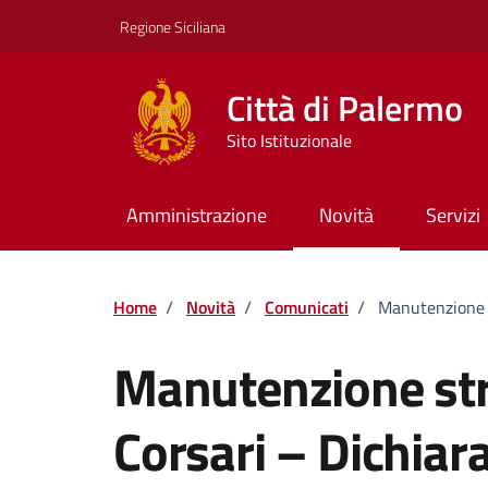
Vai ai contenuti
Vai al footer
Regione Siciliana
Città di Palermo
Sito Istituzionale
Amministrazione
Novità
Servizi
Home
/
Novità
/
Comunicati
/
Manutenzione s
Manutenzione str
Corsari – Dichiar