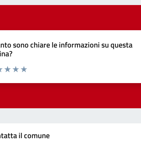
nto sono chiare le informazioni su questa
ina?
a 1 stelle su 5
luta 2 stelle su 5
Valuta 3 stelle su 5
Valuta 4 stelle su 5
Valuta 5 stelle su 5
tatta il comune