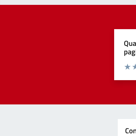
Qua
pag
Valut
Va
Con