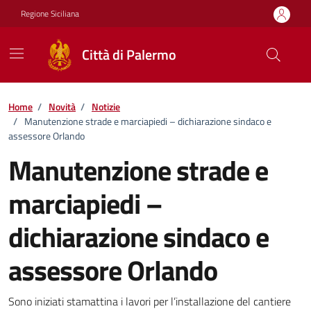
Vai ai contenuti
Vai al footer
Regione Siciliana
Città di Palermo
Home
/
Novità
/
Notizie
/
Manutenzione strade e marciapiedi – dichiarazione sindaco e
assessore Orlando
Manutenzione strade e
marciapiedi –
dichiarazione sindaco e
assessore Orlando
Dettagli della notizia
Sono iniziati stamattina i lavori per l’installazione del cantiere