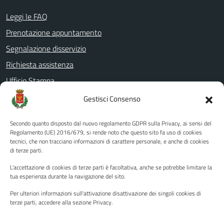
Leggi le FAQ
Prenotazione appuntamento
Segnalazione disservizio
Richiesta assistenza
Ufficio Stampa
Amministrazione Trasparente
Gestisci Consenso
Albo pretorio
Secondo quanto disposto dal nuovo regolamento GDPR sulla Privacy, ai sensi del
Informativa privacy
Regolamento (UE) 2016/679, si rende noto che questo sito fa uso di cookies
tecnici, che non tracciano informazioni di carattere personale, e anche di cookies
Note legali
di terze parti.
Dichiarazione di accessibilità
L'accettazione di cookies di terze parti è facoltativa, anche se potrebbe limitare la
Piano di miglioramento del sito
tua esperienza durante la navigazione del sito.
Per ulteriori informazioni sull'attivazione disattivazione dei singoli cookies di
terze parti, accedere alla sezione Privacy.
SEGUICI SU