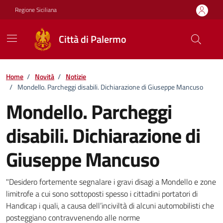
Vai ai contenuti
Vai al footer
Regione Siciliana
Città di Palermo
Home
/
Novità
/
Notizie
/
Mondello. Parcheggi disabili. Dichiarazione di Giuseppe Mancuso
Mondello. Parcheggi
disabili. Dichiarazione di
Giuseppe Mancuso
Dettagli della notizia
"Desidero fortemente segnalare i gravi disagi a Mondello e zone
limitrofe a cui sono sottoposti spesso i cittadini portatori di
Handicap i quali, a causa dell’inciviltà di alcuni automobilisti che
posteggiano contravvenendo alle norme